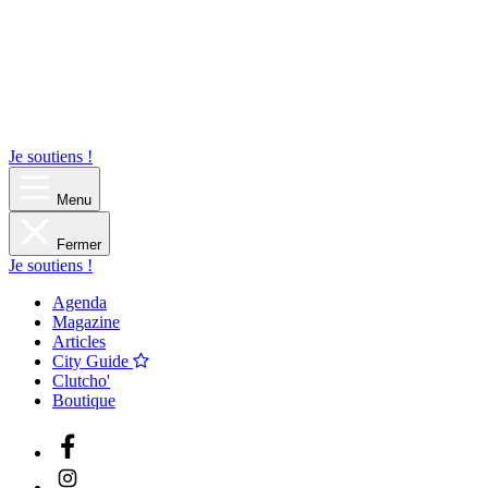
Je soutiens !
Menu
Fermer
Je soutiens !
Agenda
Magazine
Articles
City Guide
Clutcho'
Boutique