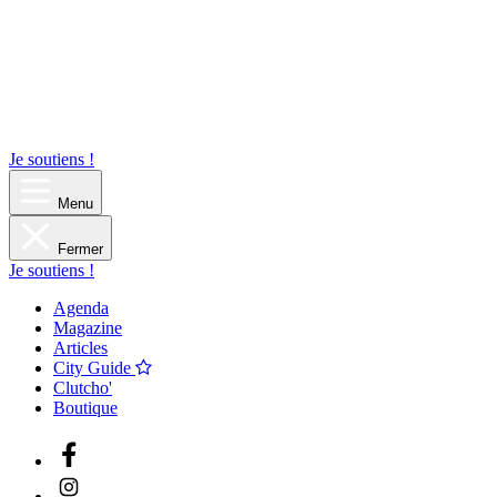
Je soutiens !
Menu
Fermer
Je soutiens !
Agenda
Magazine
Articles
City Guide
Clutcho'
Boutique