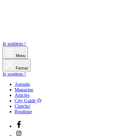
Je soutiens !
Menu
Fermer
Je soutiens !
Agenda
Magazine
Articles
City Guide
Clutcho'
Boutique