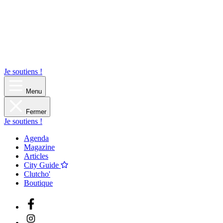
Je soutiens !
Menu
Fermer
Je soutiens !
Agenda
Magazine
Articles
City Guide
Clutcho'
Boutique