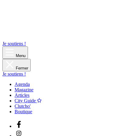
Je soutiens !
Menu
Fermer
Je soutiens !
Agenda
Magazine
Articles
City Guide
Clutcho'
Boutique