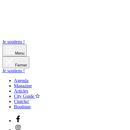
Je soutiens !
Menu
Fermer
Je soutiens !
Agenda
Magazine
Articles
City Guide
Clutcho'
Boutique