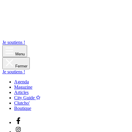
Je soutiens !
Menu
Fermer
Je soutiens !
Agenda
Magazine
Articles
City Guide
Clutcho'
Boutique