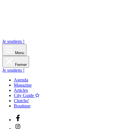
Je soutiens !
Menu
Fermer
Je soutiens !
Agenda
Magazine
Articles
City Guide
Clutcho'
Boutique