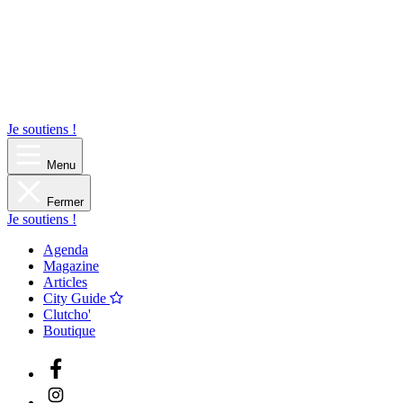
Je soutiens !
Menu
Fermer
Je soutiens !
Agenda
Magazine
Articles
City Guide
Clutcho'
Boutique