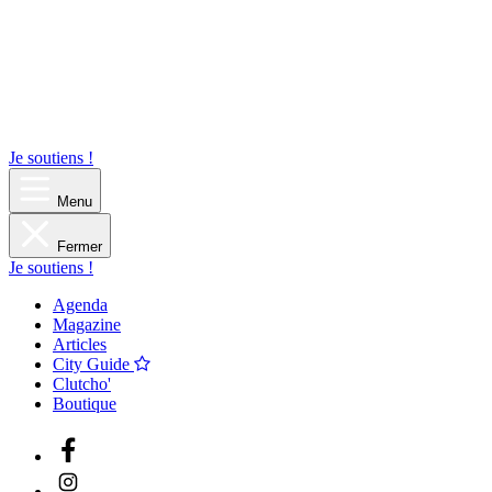
Je soutiens !
Menu
Fermer
Je soutiens !
Agenda
Magazine
Articles
City Guide
Clutcho'
Boutique