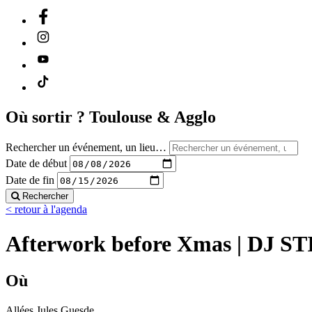
Où sortir ?
Toulouse & Agglo
Rechercher un événement, un lieu…
Date de début
Date de fin
Rechercher
< retour à l'agenda
Afterwork before Xmas | DJ ST
Où
Allées Jules Guesde