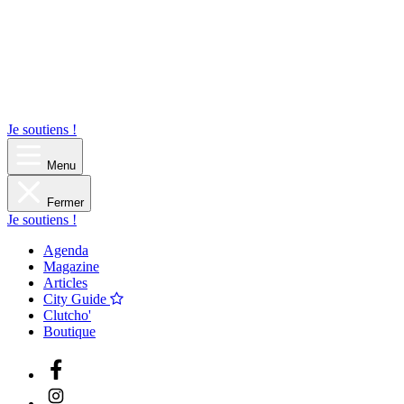
Je soutiens !
Menu
Fermer
Je soutiens !
Agenda
Magazine
Articles
City Guide
Clutcho'
Boutique