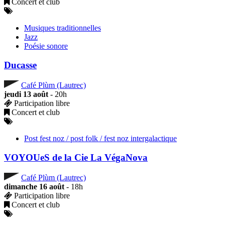
Concert et club
Musiques traditionnelles
Jazz
Poésie sonore
Ducasse
Café Plùm (Lautrec)
jeudi 13 août
- 20h
Participation libre
Concert et club
Post fest noz / post folk / fest noz intergalactique
VOYOUeS de la Cie La VégaNova
Café Plùm (Lautrec)
dimanche 16 août
- 18h
Participation libre
Concert et club