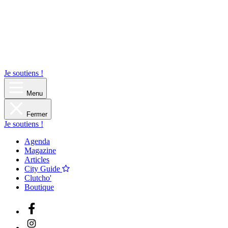
Je soutiens !
Menu
Fermer
Je soutiens !
Agenda
Magazine
Articles
City Guide
Clutcho'
Boutique