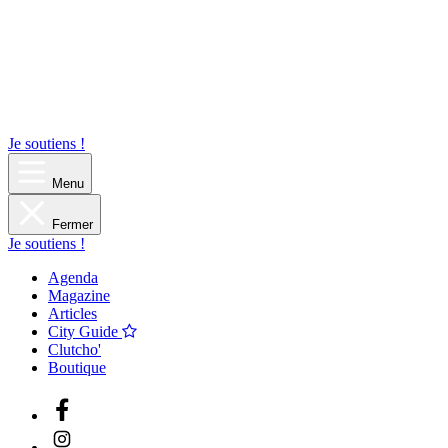
Je soutiens !
Menu
Fermer
Je soutiens !
Agenda
Magazine
Articles
City Guide
Clutcho'
Boutique