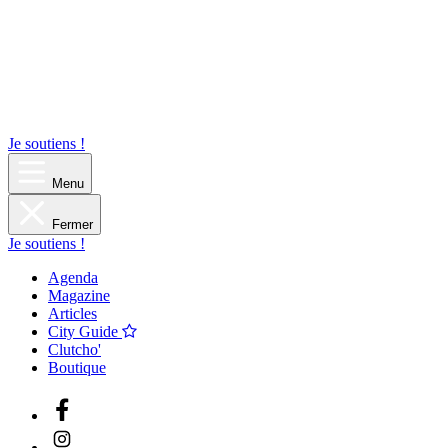
Je soutiens !
Menu
Fermer
Je soutiens !
Agenda
Magazine
Articles
City Guide
Clutcho'
Boutique