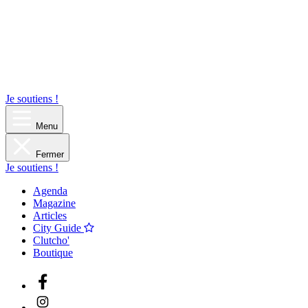
Je soutiens !
Menu
Fermer
Je soutiens !
Agenda
Magazine
Articles
City Guide
Clutcho'
Boutique