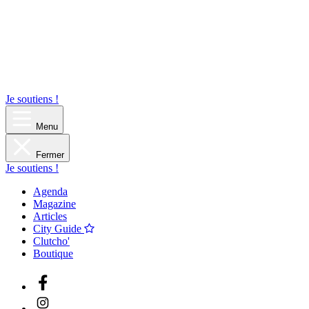
Je soutiens !
Menu
Fermer
Je soutiens !
Agenda
Magazine
Articles
City Guide
Clutcho'
Boutique