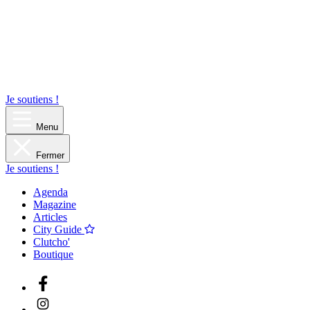
Je soutiens !
Menu
Fermer
Je soutiens !
Agenda
Magazine
Articles
City Guide
Clutcho'
Boutique