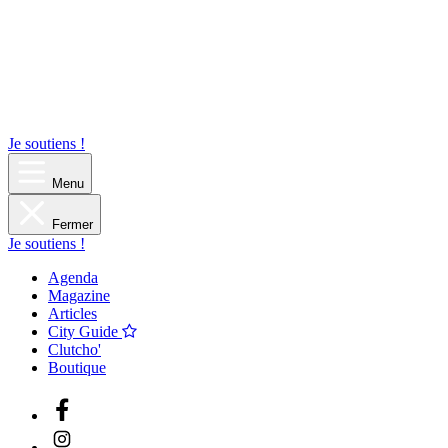
Je soutiens !
Menu
Fermer
Je soutiens !
Agenda
Magazine
Articles
City Guide
Clutcho'
Boutique