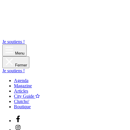
Je soutiens !
Menu
Fermer
Je soutiens !
Agenda
Magazine
Articles
City Guide
Clutcho'
Boutique