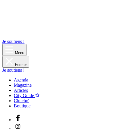
Je soutiens !
Menu
Fermer
Je soutiens !
Agenda
Magazine
Articles
City Guide
Clutcho'
Boutique