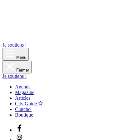
Je soutiens !
Menu
Fermer
Je soutiens !
Agenda
Magazine
Articles
City Guide
Clutcho'
Boutique