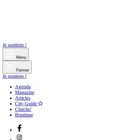
Je soutiens !
Menu
Fermer
Je soutiens !
Agenda
Magazine
Articles
City Guide
Clutcho'
Boutique