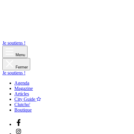
Je soutiens !
Menu
Fermer
Je soutiens !
Agenda
Magazine
Articles
City Guide
Clutcho'
Boutique