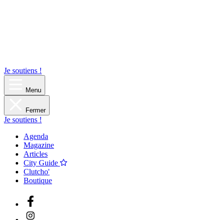
Je soutiens !
Menu
Fermer
Je soutiens !
Agenda
Magazine
Articles
City Guide
Clutcho'
Boutique